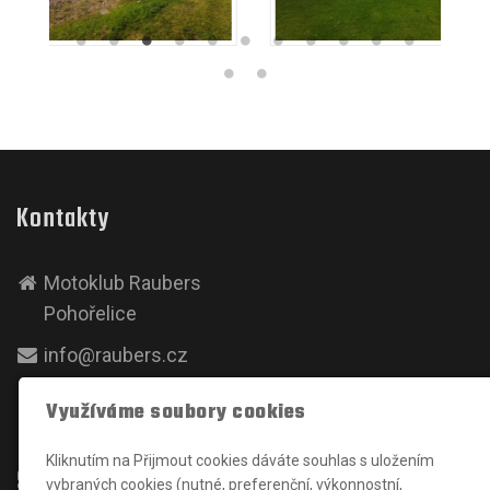
Kontakty
Motoklub Raubers
Pohořelice
info@raubers.cz
+420724613003
Využíváme soubory cookies
Kliknutím na Přijmout cookies dáváte souhlas s uložením
Sociální sítě
vybraných cookies (nutné, preferenční, výkonnostní,